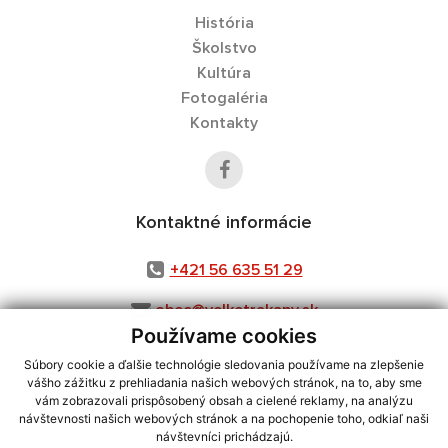
História
Školstvo
Kultúra
Fotogaléria
Kontakty
Kontaktné informácie
+421 56 635 51 29
obec@velketrakany.sk
Používame cookies
Súbory cookie a ďalšie technológie sledovania používame na zlepšenie
vášho zážitku z prehliadania našich webových stránok, na to, aby sme
využite možnosť získavania aktuálnych informácií s využitím RSS
,
vám zobrazovali prispôsobený obsah a cielené reklamy, na analýzu
CMS systém (redakčný) systém ECHELON 2,
Mapa stránok
,
web portál
,
návštevnosti našich webových stránok a na pochopenie toho, odkiaľ naši
návštevníci prichádzajú.
webhosting
,
webex.digital, s.r.o.
,
domény
,
registrácia domény
,