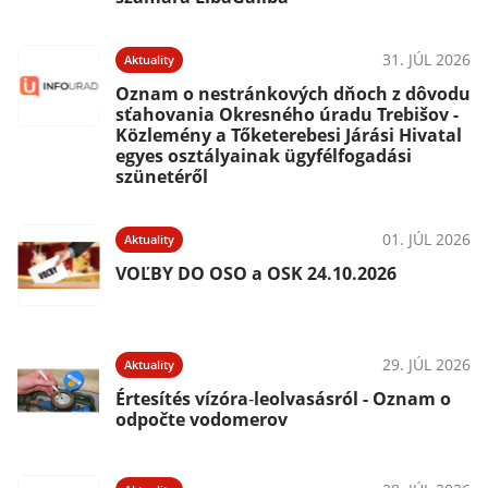
31. JÚL 2026
Aktuality
Oznam o nestránkových dňoch z dôvodu
sťahovania Okresného úradu Trebišov -
Közlemény a Tőketerebesi Járási Hivatal
egyes osztályainak ügyfélfogadási
szünetéről
01. JÚL 2026
Aktuality
VOĽBY DO OSO a OSK 24.10.2026
29. JÚL 2026
Aktuality
Értesítés vízóra‑leolvasásról - Oznam o
odpočte vodomerov