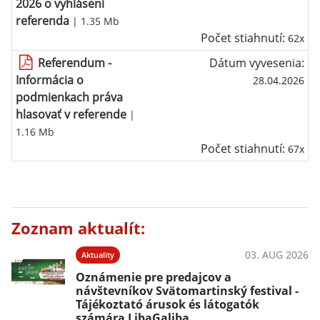
2026 o vyhlásení
referenda
| 1.35 Mb
Počet stiahnutí:
62x
Referendum -
Dátum vyvesenia:
Informácia o
28.04.2026
podmienkach práva
hlasovať v referende
|
1.16 Mb
Počet stiahnutí:
67x
Zoznam aktualít:
03. AUG 2026
Aktuality
Oznámenie pre predajcov a
návštevníkov Svätomartinský festival -
Tájékoztató árusok és látogatók
számára LibaGaliba