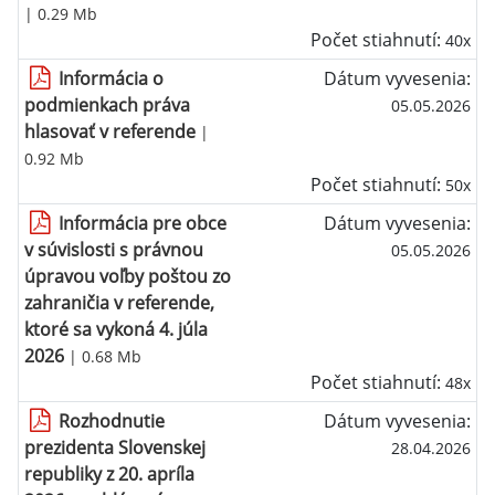
| 0.29 Mb
Počet stiahnutí:
40x
Informácia o
Dátum vyvesenia:
podmienkach práva
05.05.2026
hlasovať v referende
|
0.92 Mb
Počet stiahnutí:
50x
Informácia pre obce
Dátum vyvesenia:
v súvislosti s právnou
05.05.2026
úpravou voľby poštou zo
zahraničia v referende,
ktoré sa vykoná 4. júla
2026
| 0.68 Mb
Počet stiahnutí:
48x
Rozhodnutie
Dátum vyvesenia:
prezidenta Slovenskej
28.04.2026
republiky z 20. apríla