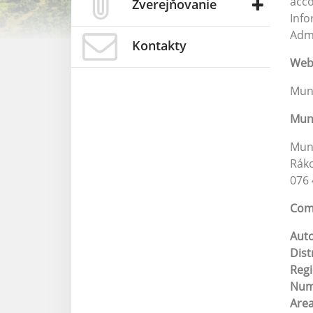
acco
Zverejňovanie
Info
Admi
Kontakty
Web 
Muni
Muni
Muni
Ráko
076 
Comp
Aut
Dist
Reg
Numb
Are