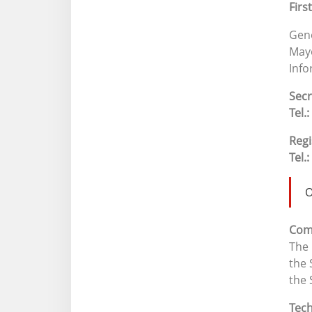
Firs
Gene
Mayo
Info
Secr
Tel.:
Regi
Tel.:
O
Com
The 
the 
the 
Tech