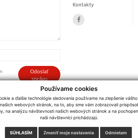
Kontakty
Odoslať
ím
správu
Používame cookies
okie a ďalšie technológie sledovania používame na zlepšenie vášho
 našich webových stránok, na to, aby sme vám zobrazovali prispôs
my, na analýzu návštevnosti našich webových stránok a na pochopeni
webdesign
|
naši návštevníci prichádzajú.
.
,
o.
,
SÚHLASÍM
Zmeniť moje nastavenia
Odmietam