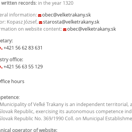
t written records
: in the year 1320
ral information:
obec@velketrakany.sk
r: Kopasz József,
starosta@velketrakany.sk
rmation on website content:
obec@velketrakany.sk
etary:
+421 56 62 83 631
stry office:
+421 56 63 55 129
ffice hours
petence
:
Municipality of Veľké Trakany is an independent territorial
Slovak Republic, exercising its autonomous competence inde
Slovak Republic No. 369/1990 Coll. on Municipal Establishme
nical operator of website: