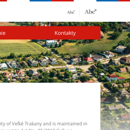
nie
Kontakty
ity of Veľké Trakany and
is maintained in