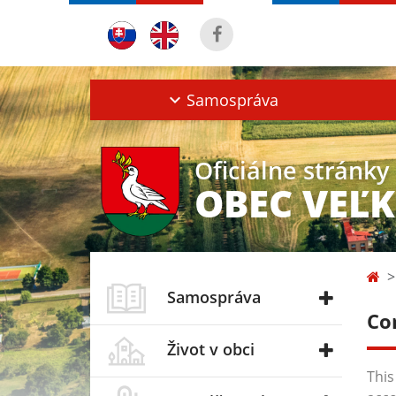
Samospráva
Oficiálne stránky
OBEC VEĽ
Samospráva
Co
Život v obci
This