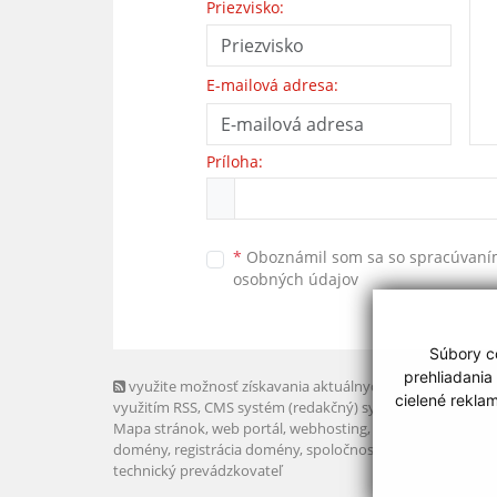
Priezvisko:
E-mailová adresa:
Príloha:
*
Oboznámil som sa so
spracúvan
osobných údajov
Súbory co
prehliadania
využite možnosť získavania aktuálnych informácií s
cielené rekla
využitím RSS
, CMS systém (redakčný) systém ECHELON 2,
Mapa stránok
,
web portál
,
webhosting
,
webex.digital, s.r.o
domény
,
registrácia domény
,
spoločnosť webex.digital, s.r.
technický prevádzkovateľ