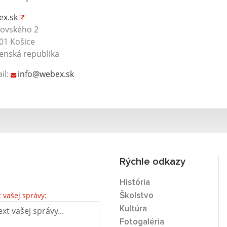
ex.sk
rovského 2
01 Košice
enská republika
il:
info@webex.sk
Rýchle odkazy
História
t vašej správy:
Školstvo
Kultúra
Fotogaléria