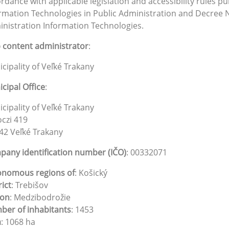
rdance with applicable legislation and accessibility rules pu
rmation Technologies in Public Administration and Decree N
nistration Information Technologies.
content administrator
:
cipality of Veľké Trakany
cipal Office
:
cipality of Veľké Trakany
czi 419
42 Veľké Trakany
any identification number (IČO)
: 00332071
onomous regions of
: Košický
rict
: Trebišov
ion
: Medzibodrožie
er of inhabitants
: 1453
a
: 1068 ha