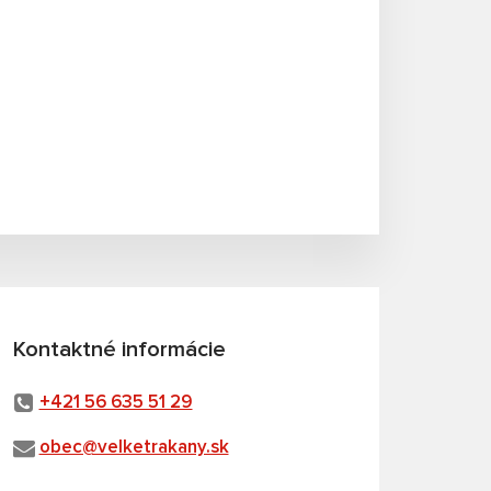
Kontaktné informácie
+421 56 635 51 29
obec@velketrakany.sk