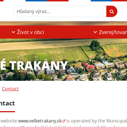
Hľadaný výraz...
Život v obci
Zverejňova
KÉ TRAKANY
Contact
ntact
 website
www.velketrakany.sk
is operated by the Municipal