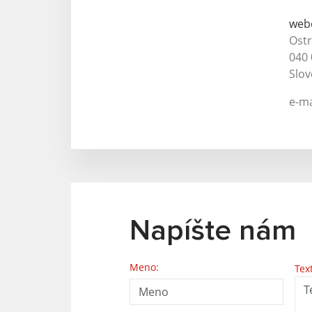
web
Ost
040 
Slov
e-ma
Napíšte nám
Meno:
Tex