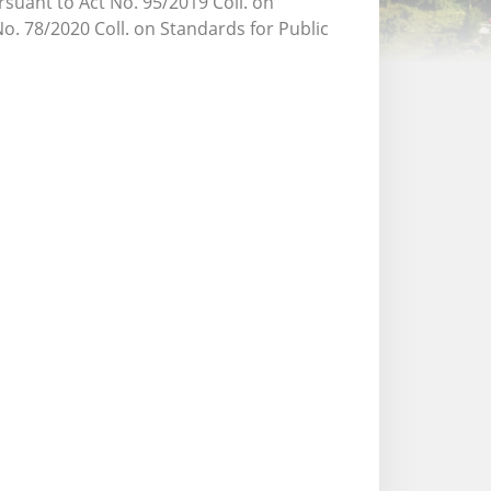
rsuant to Act No. 95/2019 Coll. on
o. 78/2020 Coll. on Standards for Public