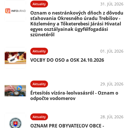
31. JÚL 2026
Aktuality
Oznam o nestránkových dňoch z dôvodu
sťahovania Okresného úradu Trebišov -
Közlemény a Tőketerebesi Járási Hivatal
egyes osztályainak ügyfélfogadási
szünetéről
01. JÚL 2026
Aktuality
VOĽBY DO OSO a OSK 24.10.2026
29. JÚL 2026
Aktuality
Értesítés vízóra‑leolvasásról - Oznam o
odpočte vodomerov
28. JÚL 2026
Aktuality
OZNAM PRE OBYVATEĽOV OBCE -