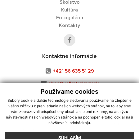
Školstvo
Kultúra
Fotogaléria
Kontakty
Kontaktné informácie
+421 56 635 51 29
obec@velketrakany.sk
Používame cookies
Súbory cookie a ďalšie technológie sledovania používame na zlepšenie
vášho zážitku z prehliadania našich webových stránok, na to, aby sme
využite možnosť získavania aktuálnych informácií s využitím RSS
,
vám zobrazovali prispôsobený obsah a cielené reklamy, na analýzu
CMS systém (redakčný) systém ECHELON 2,
Mapa stránok
,
web portál
,
návštevnosti našich webových stránok a na pochopenie toho, odkiaľ naši
návštevníci prichádzajú.
webhosting
,
webex.digital, s.r.o.
,
domény
,
registrácia domény
,
spoločnosť webex.digital, s.r.o.
,
technický prevádzkovateľ
SÚHLASÍM