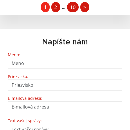
1
2
10
>
...
Napíšte nám
Meno:
Priezvisko:
E-mailová adresa:
Text vašej správy: