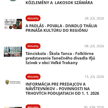
KÖZLEMÉNY A LAKOSOK SZÁMÁRA
28. JÚL 2026
Aktuality
A PADLÁS - POVALA - DIVADLO THÁLIA
PRINÁŠA KULTÚRU DO REGIÓNU
08. JÚL 2026
Aktuality
Tánciskola - Škola Tanca - Folklórne
predstavenie Tanečného divadla Ifjú
Szivek v obci Veľké Trakany
15. JÚL 2026
Aktuality
INFORMÁCIA PRE PREDAJCOV A
NÁVŠTEVNÍKOV – POVINNOSTI NA
TRHOVÝCH PODUJATIACH OD 1. 1. 2026
30. JÚN 2026
Aktuality