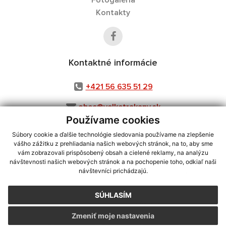
Fotogaléria
Kontakty
Kontaktné informácie
+421 56 635 51 29
obec@velketrakany.sk
Používame cookies
Súbory cookie a ďalšie technológie sledovania používame na zlepšenie
vášho zážitku z prehliadania našich webových stránok, na to, aby sme
využite možnosť získavania aktuálnych informácií s využitím RSS
,
vám zobrazovali prispôsobený obsah a cielené reklamy, na analýzu
návštevnosti našich webových stránok a na pochopenie toho, odkiaľ naši
CMS systém (redakčný) systém ECHELON 2,
Mapa stránok
,
web portál
,
návštevníci prichádzajú.
webhosting
,
webex.digital, s.r.o.
,
domény
,
registrácia domény
,
spoločnosť webex.digital, s.r.o.
,
technický prevádzkovateľ
SÚHLASÍM
Posledná aktualizácia:
03.08.2026
Zmeniť moje nastavenia
Vytlačiť stránku
|
Vyhlásenie o prístupnosti