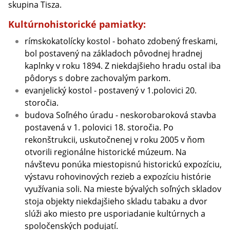
skupina Tisza.
Kultúrnohistorické pamiatky:
rímskokatolícky kostol - bohato zdobený freskami,
bol postavený na základoch pôvodnej hradnej
kaplnky v roku 1894. Z niekdajšieho hradu ostal iba
pôdorys s dobre zachovalým parkom.
evanjelický kostol - postavený v 1.polovici 20.
storočia.
budova Soľného úradu - neskorobaroková stavba
postavená v 1. polovici 18. storočia. Po
rekonštrukcii, uskutočnenej v roku 2005 v ňom
otvorili regionálne historické múzeum. Na
návštevu ponúka miestopisnú historickú expozíciu,
výstavu rohovinových rezieb a expozíciu histórie
využívania soli. Na mieste bývalých soľných skladov
stoja objekty niekdajšieho skladu tabaku a dvor
slúži ako miesto pre usporiadanie kultúrnych a
spoločenských podujatí.