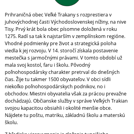
Prihraničná obec Veľké Trakany s rozprestiera v
juhovýchodnej časti Východoslovenskej nížiny, na nive
Tisy. Prvý krát bola obec písomne doložená v roku
1275. Radí sa tak k najstarším v zemplínskom regióne.
Vhodné podmienky pre život a strategická poloha
viedla k jej rozvoju. V 14. storočí získala postavenie
mestečka s jarmočnými právami. V tomto období už
mala svoj kostol, faru i školu. Pôvodný
poľnohospodársky charakter pretrval do dnešných
čias. Žije tu takmer 1500 obyvateľov. V obci sídli
niekoľko poľnohospodárskych podnikov, no i
obchodov. Miestni obyvatelia však za prácou prevažne
dochádzajú. Občianske služby v správe Veľkých Trakian
svojou kapacitou obsiahli i okolité menšie obce.
Nájdete tu poštu, matriku, základnú školu a materskú
školu.