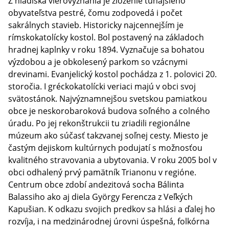
Z hľadiska vierovyznania je zloženie tunajšieho
obyvateľstva pestré, čomu zodpovedá i počet
sakrálnych stavieb. Historicky najcennejším je
rímskokatolícky kostol. Bol postavený na základoch
hradnej kaplnky v roku 1894. Vyznačuje sa bohatou
výzdobou a je obkolesený parkom so vzácnymi
drevinami. Evanjelický kostol pochádza z 1. polovici 20.
storočia. I gréckokatolícki veriaci majú v obci svoj
svätostánok. Najvýznamnejšou svetskou pamiatkou
obce je neskorobaroková budova soľného a colného
úradu. Po jej rekonštrukcii tu zriadili regionálne
múzeum ako súčasť takzvanej soľnej cesty. Miesto je
častým dejiskom kultúrnych podujatí s možnosťou
kvalitného stravovania a ubytovania. V roku 2005 bol v
obci odhalený prvý pamätník Trianonu v regióne.
Centrum obce zdobí andezitová socha Bálinta
Balassiho ako aj diela György Ferencza z Veľkých
Kapušian. K odkazu svojich predkov sa hlási a ďalej ho
rozvíja, i na medzinárodnej úrovni úspešná, folkórna