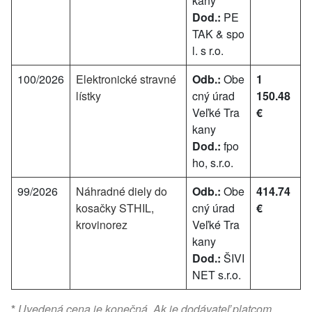
kany
Dod.:
PE
TAK & spo
l. s r.o.
100/2026
Elektronické stravné
Odb.:
Obe
1
lístky
cný úrad
150.48
Veľké Tra
€
kany
Dod.:
fpo
ho, s.r.o.
99/2026
Náhradné diely do
Odb.:
Obe
414.74
kosačky STHIL,
cný úrad
€
krovinorez
Veľké Tra
kany
Dod.:
ŠIVI
NET s.r.o.
*
Uvedená cena je konečná. Ak je dodávateľ platcom