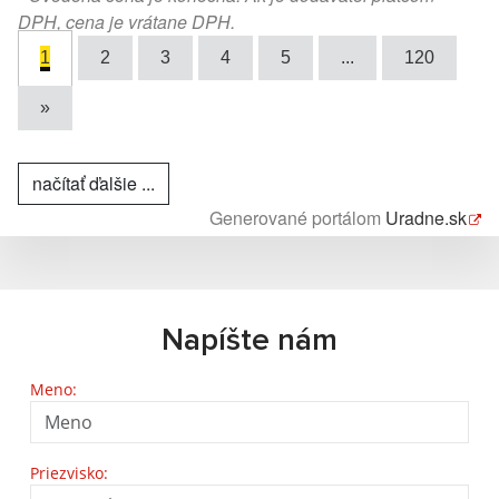
DPH, cena je vrátane DPH.
1
2
3
4
5
...
120
»
načítať ďalšie ...
Generované portálom
Uradne.sk
Napíšte nám
Meno:
Priezvisko: