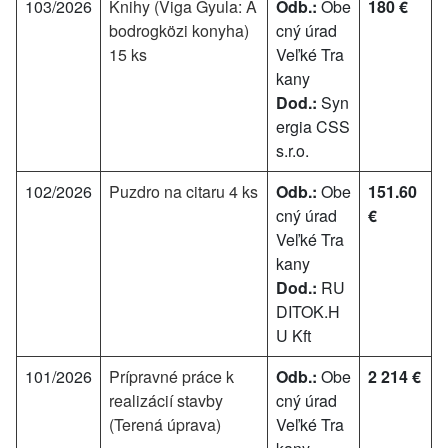
103/2026
Knihy (Viga Gyula: A
Odb.:
Obe
180 €
bodrogközi konyha)
cný úrad
15 ks
Veľké Tra
kany
Dod.:
Syn
ergia CSS
s.r.o.
102/2026
Puzdro na citaru 4 ks
Odb.:
Obe
151.60
cný úrad
€
Veľké Tra
kany
Dod.:
RU
DITOK.H
U Kft
101/2026
Prípravné práce k
Odb.:
Obe
2 214 €
realizácií stavby
cný úrad
(Terená úprava)
Veľké Tra