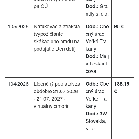
pri OÚ
Dod.:
Gra
ntify s. r. o.
105/2026
Nafukovacia atrakcia
Odb.:
Obe
95 €
(vypožičianie
cný úrad
skákacieho hradu na
Veľké Tra
podujatie Deň detí)
kany
Dod.:
Maij
a Leškani
čova
104/2026
Licenčný poplatok za
Odb.:
Obe
188.19
obdobie 21.07.2026
cný úrad
€
- 21.07. 2027 -
Veľké Tra
virtuálny cintorín
kany
Dod.:
3W
Slovakia,
s.r.o.