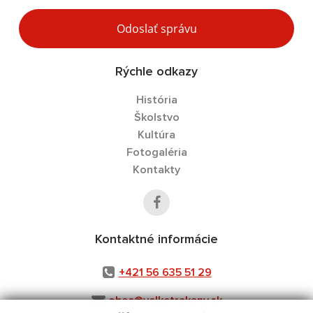
Odoslať správu
Rýchle odkazy
História
Školstvo
Kultúra
Fotogaléria
Kontakty
Kontaktné informácie
+421 56 635 51 29
obec@velketrakany.sk