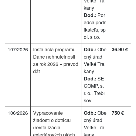
Veľké Tra
kany
Dod.:
Por
adca podn
ikateľa, sp
ol. s r.o.
107/2026
Inštalácia programu
Odb.:
Obe
36.90 €
Dane nehnuteľnosti
cný úrad
za rok 2026 + prevod
Veľké Tra
dát
kany
Dod.:
SE
COMP, s.
r. o., Trebi
šov
106/2026
Vypracovanie
Odb.:
Obe
750 €
žiadosti o dotáciu
cný úrad
(revitalizácia
Veľké Tra
exteriérových plôch
kany