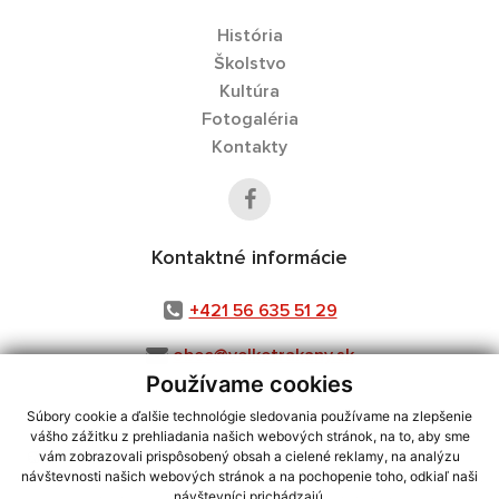
História
Školstvo
Kultúra
Fotogaléria
Kontakty
Kontaktné informácie
+421 56 635 51 29
obec@velketrakany.sk
Používame cookies
Súbory cookie a ďalšie technológie sledovania používame na zlepšenie
vášho zážitku z prehliadania našich webových stránok, na to, aby sme
využite možnosť získavania aktuálnych informácií s využitím RSS
,
vám zobrazovali prispôsobený obsah a cielené reklamy, na analýzu
CMS systém (redakčný) systém ECHELON 2,
Mapa stránok
,
web portál
,
návštevnosti našich webových stránok a na pochopenie toho, odkiaľ naši
návštevníci prichádzajú.