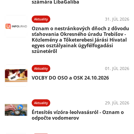
számára LibaGaliba
31. JÚL 2026
Aktuality
Oznam o nestránkových dňoch z dôvodu
sťahovania Okresného úradu Trebišov -
Közlemény a Tőketerebesi Járási Hivatal
egyes osztályainak ügyfélfogadási
szünetéről
01. JÚL 2026
Aktuality
VOĽBY DO OSO a OSK 24.10.2026
29. JÚL 2026
Aktuality
Értesítés vízóra‑leolvasásról - Oznam o
odpočte vodomerov