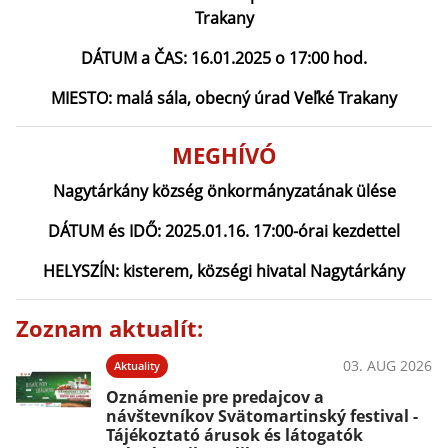
Trakany
DÁTUM a ČAS: 16.01.2025 o 17:00 hod.
MIESTO: malá sála, obecný úrad Veľké Trakany
MEGHÍVÓ
Nagytárkány község önkormányzatának ülése
DÁTUM és IDŐ: 2025.01.16. 17:00-órai kezdettel
HELYSZÍN: kisterem, községi hivatal Nagytárkány
Zoznam aktualít:
03. AUG 2026
Aktuality
Oznámenie pre predajcov a
návštevníkov Svätomartinský festival -
Tájékoztató árusok és látogatók