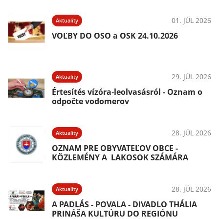
01. JÚL 2026
Aktuality
VOĽBY DO OSO a OSK 24.10.2026
29. JÚL 2026
Aktuality
Értesítés vízóra‑leolvasásról - Oznam o
odpočte vodomerov
28. JÚL 2026
Aktuality
OZNAM PRE OBYVATEĽOV OBCE -
KÖZLEMÉNY A LAKOSOK SZÁMÁRA
28. JÚL 2026
Aktuality
A PADLÁS - POVALA - DIVADLO THÁLIA
PRINÁŠA KULTÚRU DO REGIÓNU