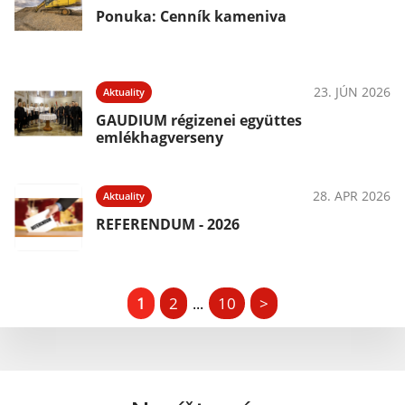
Ponuka: Cenník kameniva
23. JÚN 2026
Aktuality
GAUDIUM régizenei együttes
emlékhagverseny
28. APR 2026
Aktuality
REFERENDUM - 2026
1
2
10
>
...