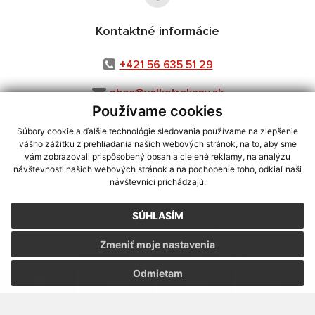
Kontaktné informácie
+421 56 635 51 29
obec@velketrakany.sk
Používame cookies
Súbory cookie a ďalšie technológie sledovania používame na zlepšenie
vášho zážitku z prehliadania našich webových stránok, na to, aby sme
využite možnosť získavania aktuálnych informácií s využitím RSS
,
vám zobrazovali prispôsobený obsah a cielené reklamy, na analýzu
CMS systém (redakčný) systém ECHELON 2,
Mapa stránok
,
web portál
,
návštevnosti našich webových stránok a na pochopenie toho, odkiaľ naši
návštevníci prichádzajú.
webhosting
,
webex.digital, s.r.o.
,
domény
,
registrácia domény
,
spoločnosť webex.digital, s.r.o.
,
technický prevádzkovateľ
SÚHLASÍM
Posledná aktualizácia:
03.08.2026
Zmeniť moje nastavenia
Vytlačiť stránku
|
Vyhlásenie o prístupnosti
Autorské práva
|
Cookies
Odmietam
webdesign
|