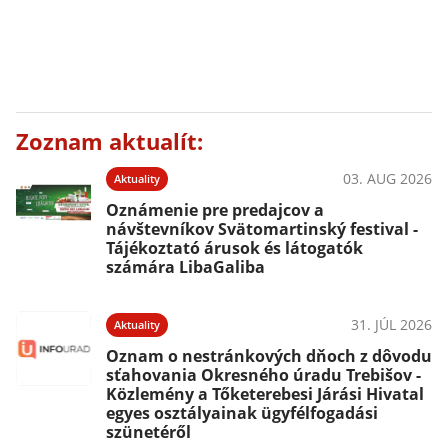
Zoznam aktualít:
03. AUG 2026
Aktuality
Oznámenie pre predajcov a
návštevníkov Svätomartinský festival -
Tájékoztató árusok és látogatók
számára LibaGaliba
31. JÚL 2026
Aktuality
Oznam o nestránkových dňoch z dôvodu
sťahovania Okresného úradu Trebišov -
Közlemény a Tőketerebesi Járási Hivatal
egyes osztályainak ügyfélfogadási
szünetéről