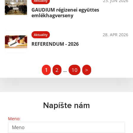
23. JÚN 2026
Aktuality
GAUDIUM régizenei együttes
emlékhagverseny
28. APR 2026
Aktuality
REFERENDUM - 2026
1
2
10
>
...
Napíšte nám
Meno: