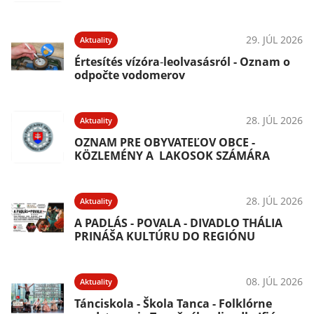
29. JÚL 2026
Aktuality
Értesítés vízóra‑leolvasásról - Oznam o
odpočte vodomerov
28. JÚL 2026
Aktuality
OZNAM PRE OBYVATEĽOV OBCE -
KÖZLEMÉNY A LAKOSOK SZÁMÁRA
28. JÚL 2026
Aktuality
A PADLÁS - POVALA - DIVADLO THÁLIA
PRINÁŠA KULTÚRU DO REGIÓNU
08. JÚL 2026
Aktuality
Tánciskola - Škola Tanca - Folklórne