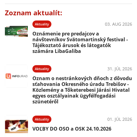
Zoznam aktualít:
03. AUG 2026
Aktuality
Oznámenie pre predajcov a
návštevníkov Svätomartinský festival -
Tájékoztató árusok és látogatók
számára LibaGaliba
31. JÚL 2026
Aktuality
Oznam o nestránkových dňoch z dôvodu
sťahovania Okresného úradu Trebišov -
Közlemény a Tőketerebesi Járási Hivatal
egyes osztályainak ügyfélfogadási
szünetéről
01. JÚL 2026
Aktuality
VOĽBY DO OSO a OSK 24.10.2026