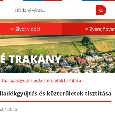
Hľadaný výraz...
Život v obci
Zverejňova
KÉ TRAKANY
Hulladékgyűjtés és közterületek tisztítása
lladékgyűjtés és közterületek tisztítása
.04.2026