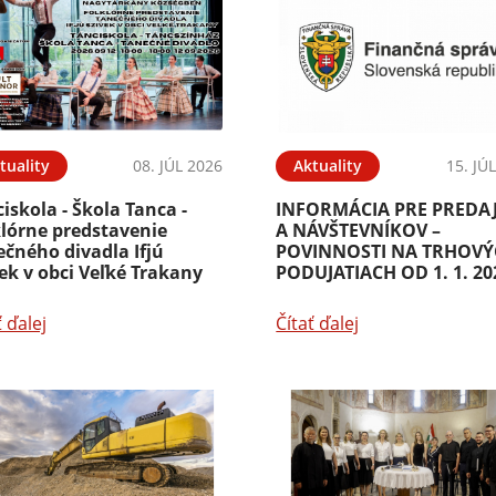
tuality
08. JÚL 2026
Aktuality
15. JÚ
iskola - Škola Tanca -
INFORMÁCIA PRE PREDA
klórne predstavenie
A NÁVŠTEVNÍKOV –
čného divadla Ifjú
POVINNOSTI NA TRHOV
ek v obci Veľké Trakany
PODUJATIACH OD 1. 1. 20
ť ďalej
Čítať ďalej