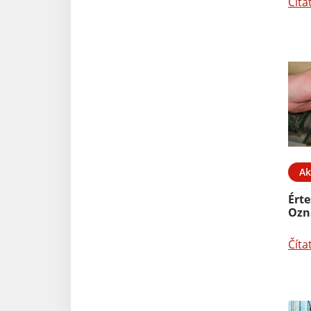
Číta
Ak
Érte
Ozn
Číta