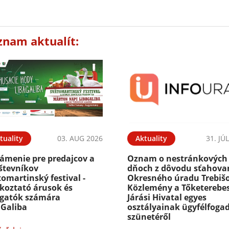
znam aktualít:
tuality
03. AUG 2026
Aktuality
31. JÚ
ámenie pre predajcov a
Oznam o nestránkových
števníkov
dňoch z dôvodu sťahova
omartinský festival -
Okresného úradu Trebišo
ékoztató árusok és
Közlemény a Tőketerebes
ogatók számára
Járási Hivatal egyes
aGaliba
osztályainak ügyfélfoga
szünetéről