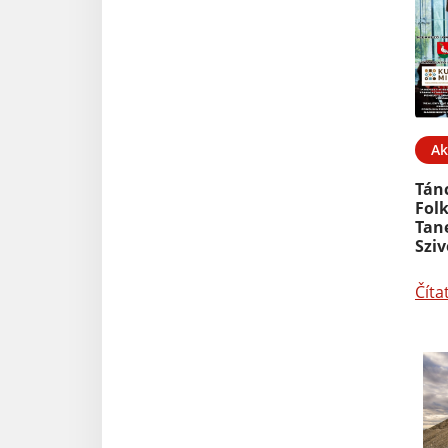
Ak
Tánc
Fol
Tane
Sziv
Číta