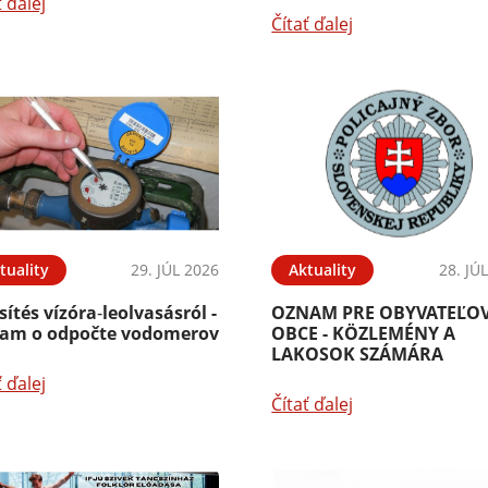
ť ďalej
Čítať ďalej
tuality
29. JÚL 2026
Aktuality
28. JÚ
sítés vízóra‑leolvasásról -
OZNAM PRE OBYVATEĽO
am o odpočte vodomerov
OBCE - KÖZLEMÉNY A
LAKOSOK SZÁMÁRA
ť ďalej
Čítať ďalej