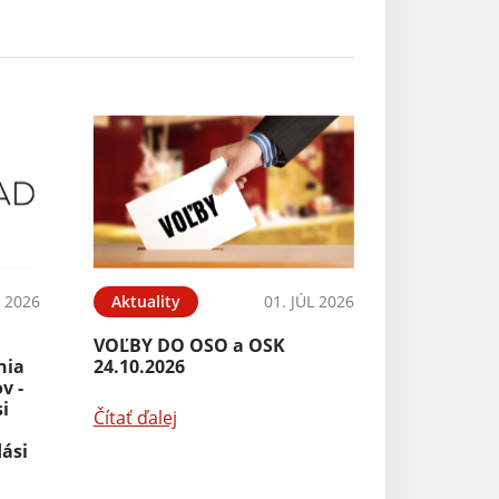
L 2026
Aktuality
01. JÚL 2026
VOĽBY DO OSO a OSK
nia
24.10.2026
v -
i
Čítať ďalej
dási