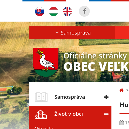
Samospráva
Oficiálne stránky
OBEC VEĽ
Samospráva
Hu
Život v obci
16
Aktuality