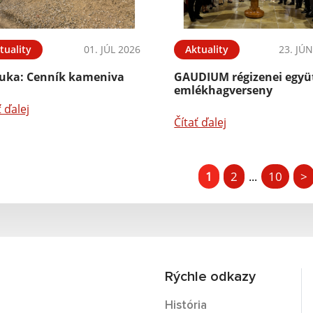
tuality
01. JÚL 2026
Aktuality
23. JÚ
uka: Cenník kameniva
GAUDIUM régizenei együ
emlékhagverseny
ť ďalej
Čítať ďalej
1
2
10
>
...
Rýchle odkazy
História