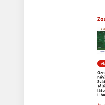
Zo
Ak
Ozn
náv
Svät
Táj
lát
Lib