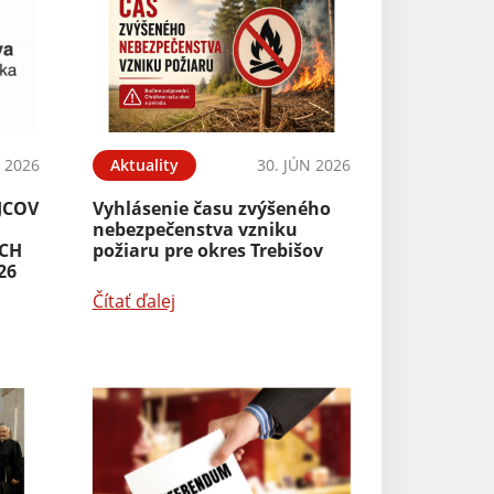
L 2026
Aktuality
30. JÚN 2026
JCOV
Vyhlásenie času zvýšeného
nebezpečenstva vzniku
ÝCH
požiaru pre okres Trebišov
26
Čítať ďalej