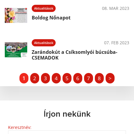
08. MAR 2023
Aktualitások
Boldog Nőnapot
07. FEB 2023
Aktualitások
Zarándokút a Csíksomlyói búcsúba-
CSEMADOK
1
2
3
4
5
6
7
8
>
Írjon nekünk
Keresztnév: