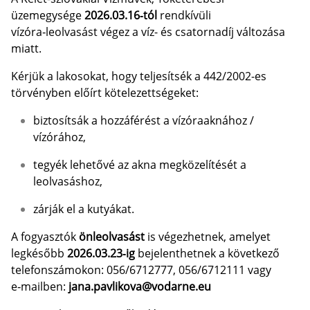
üzemegysége
2026.03.16‑tól
rendkívüli
vízóra‑leolvasást végez a víz- és csatornadíj változása
miatt.
Kérjük a lakosokat, hogy teljesítsék a 442/2002-es
törvényben előírt kötelezettségeket:
biztosítsák a hozzáférést a vízóraaknához /
vízórához,
tegyék lehetővé az akna megközelítését a
leolvasáshoz,
zárják el a kutyákat.
A fogyasztók
önleolvasást
is végezhetnek, amelyet
legkésőbb
2026.03.23‑ig
bejelenthetnek a következő
telefonszámokon: 056/6712777, 056/6712111 vagy
e‑mailben:
jana.pavlikova@vodarne.eu