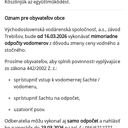
Köszönjük az együttműködést.
Oznam pre obyvateľov obce
Východoslovenská vodárenská spoločnosť, a.s., závod
Trebišov, bude
od 16.03.2026
vykonávať
mimoriadne
odpočty vodomerov
z dôvodu zmeny ceny vodného a
stočného.
Prosíme obyvateľov, aby splnili povinnosti vyplývajúce
zo zákona 442/2002 Z. z.:
sprístupniť vstup k vodomernej šachte /
vodomeru,
sprístupniť šachtu na odpočet,
uzatvoriť psov.
Odberatelia môžu vykonať aj
samo odpočet
a nahlásiť
ho najneskôr do
23.03.2026
na tel. č.: 056/6712777,