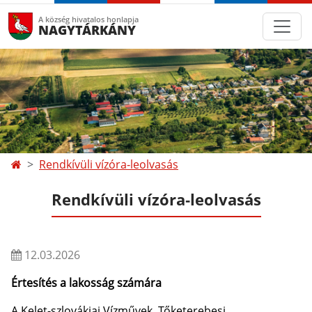
A község hivatalos honlapja
NAGYTÁRKÁNY
Rendkívüli vízóra‑leolvasás
Rendkívüli vízóra‑leolvasás
12.03.2026
Értesítés a lakosság számára
A Kelet-szlovákiai Vízművek, Tőketerebesi