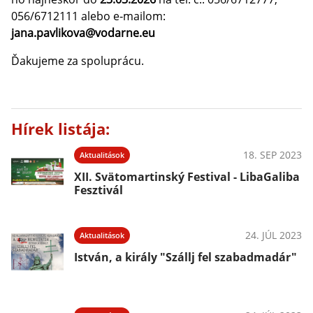
056/6712111 alebo e‑mailom:
jana.pavlikova@vodarne.eu
Ďakujeme za spoluprácu.
Hírek listája:
18. SEP 2023
Aktualitások
XII. Svätomartinský Festival - LibaGaliba
Fesztivál
24. JÚL 2023
Aktualitások
István, a király "Szállj fel szabadmadár"