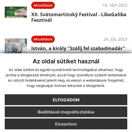
18. SEP 2023
Aktualitások
XII. Svätomartinský Festival - LibaGaliba
Fesztivál
24. JÚL 2023
Aktualitások
István, a király "Szállj fel szabadmadár"
Az oldal sütiket használ
Az oldal sütiket és egyéb nyomkövető technológiákat alkalmaz, hogy
24. JÚL 2023
Aktualitások
javítsa a böngészési élményét, azzal hogy személyre szabott tartalmakat
és célzott hirdetéseket jelenít meg, és elemzi a weboldalunk forgalmát,
"Magyarok kenyere - Felvidéki
hogy megtudjuk honnan érkeztek a látogatóink.
búzaösszeöntés"
ELFOGADOM
10. JÚN 2023
Aktualitások
Beállítások megváltoztatása
Nyári kalandtábor
Elutasítom