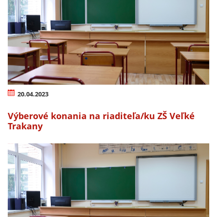
20.04.2023
Výberové konania na riaditeľa/ku ZŠ Veľké
Trakany