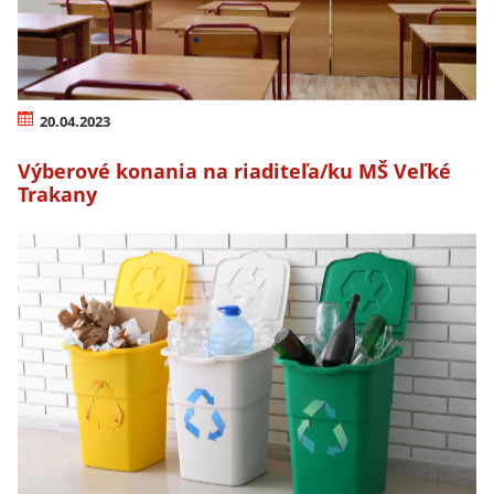
20.04.2023
Výberové konania na riaditeľa/ku MŠ Veľké
Trakany