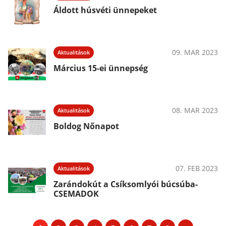
Áldott húsvéti ünnepeket
09. MAR 2023
Aktualitások
Március 15-ei ünnepség
08. MAR 2023
Aktualitások
Boldog Nőnapot
07. FEB 2023
Aktualitások
Zarándokút a Csíksomlyói búcsúba-
CSEMADOK