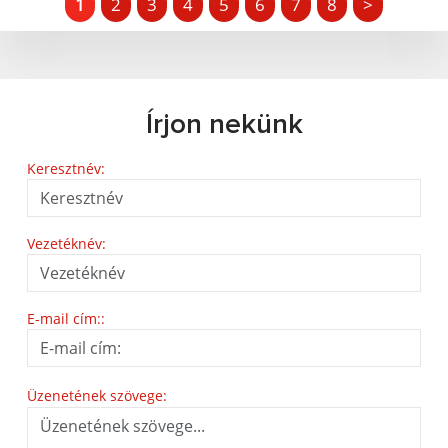
1
2
3
4
5
6
7
8
>
Írjon nekünk
Keresztnév:
Vezetéknév:
E-mail cím::
Üzenetének szövege: