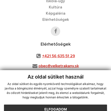
Iskola-ügy
Kultúra
Képgaléria
Elérhetőségek
Elérhetőségek
+421 56 635 51 29
obec@velketrakany.sk
Az oldal sütiket használ
Az oldal sütiket és egyéb nyomkövető technológiákat alkalmaz, hogy
Jusson a legfrissebb információkhoz az RSS csatornánkon keresztűl.
javítsa a böngészési élményét, azzal hogy személyre szabott tartalmakat
ECHELON 2 tartalomkezelő rendszer,
Honlap térkép
,
Internetes portál
,
és célzott hirdetéseket jelenít meg, és elemzi a weboldalunk forgalmát,
hogy megtudjuk honnan érkeztek a látogatóink.
tárhely
,
webex.digital, s.r.o.
,
doménnevek
,
doménnév regisztráció
,
webex.digital, s.r.o
,
műszaki üzemeltető
ELFOGADOM