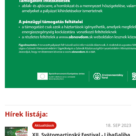
Hírek listája:
18. SEP 2023
Aktualitások
XII. Svätomartinský Festival - LibaGaliba