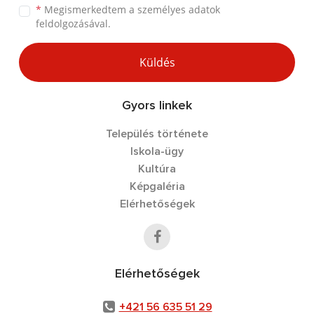
*
Megismerkedtem a
személyes adatok
feldolgozásával.
Küldés
Gyors linkek
Település története
Iskola-ügy
Kultúra
Képgaléria
Elérhetőségek
Elérhetőségek
+421 56 635 51 29