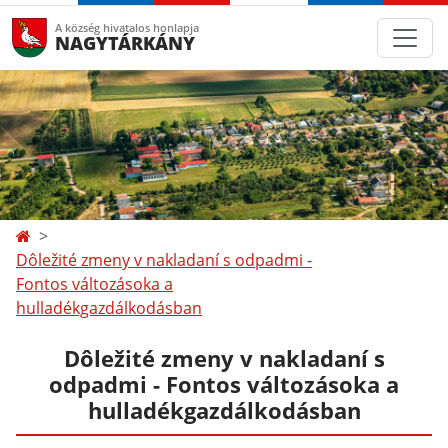
A község hivatalos honlapja
NAGYTÁRKÁNY
Dôležité zmeny v nakladaní s odpadmi -
Fontos változásoka a
hulladékgazdálkodásban
Dôležité zmeny v nakladaní s
odpadmi - Fontos változásoka a
hulladékgazdálkodásban