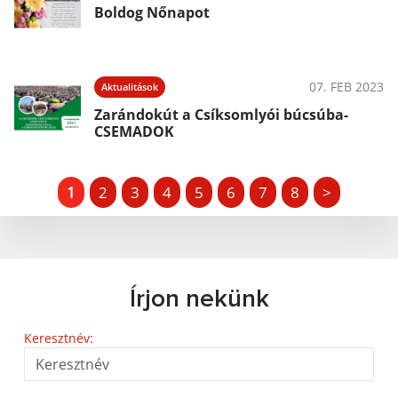
Boldog Nőnapot
07. FEB 2023
Aktualitások
Zarándokút a Csíksomlyói búcsúba-
CSEMADOK
1
2
3
4
5
6
7
8
>
Írjon nekünk
Keresztnév: