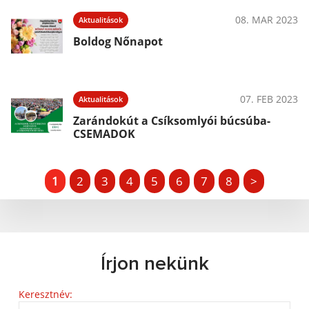
08. MAR 2023
Aktualitások
Boldog Nőnapot
07. FEB 2023
Aktualitások
Zarándokút a Csíksomlyói búcsúba-
CSEMADOK
1
2
3
4
5
6
7
8
>
Írjon nekünk
Keresztnév: