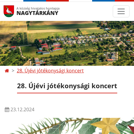
A község hivatalos honlapja
NAGYTÁRKÁNY
28. Újévi jótékonysági koncert
28. Újévi jótékonysági koncert
23.12.2024