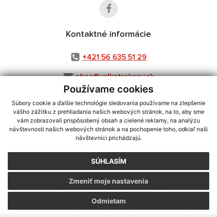
Kontaktné informácie
+421 56 635 51 29
obec@velketrakany.sk
Používame cookies
Súbory cookie a ďalšie technológie sledovania používame na zlepšenie
vášho zážitku z prehliadania našich webových stránok, na to, aby sme
využite možnosť získavania aktuálnych informácií s využitím RSS
,
vám zobrazovali prispôsobený obsah a cielené reklamy, na analýzu
CMS systém (redakčný) systém ECHELON 2,
Mapa stránok
,
web portál
,
návštevnosti našich webových stránok a na pochopenie toho, odkiaľ naši
návštevníci prichádzajú.
webhosting
,
webex.digital, s.r.o.
,
domény
,
registrácia domény
,
spoločnosť webex.digital, s.r.o.
,
technický prevádzkovateľ
SÚHLASÍM
Posledná aktualizácia:
03.08.2026
Zmeniť moje nastavenia
Vytlačiť stránku
|
Vyhlásenie o prístupnosti
Autorské práva
|
Cookies
Odmietam