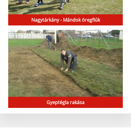
Nagytárkány - Mándok öregfiúk
Gyeptégla rakása