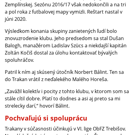
Zemplínskej. Sezónu 2016/17 však nedokončili a na tri
a pol roka z futbalovej mapy vymizli. Reštart nastal v
júni 2020.
Výsledkom konania skupiny zanietených ľudí bolo
znovuzrodenie klubu. Jeho predsedom sa stal Dušan
Balogh, manažérom Ladislav Szücs a niekdajší kapitán
Zoltán Kočiš dostal za úlohu kontaktovať bývalých
spoluhráčov.
Patril k ním aj skúsený útočník Norbert Bálint. Ten sa
do Trakan vrátil z neďalekého Malého Horeša.
„Zavážil kolektív i pocity z tohto klubu, v ktorom som sa
stále cítil dobre. Platí to dodnes a asi aj preto sa mi
strelecky darí,“ hovorí Bálint.
Pochvaľujú si spoluprácu
Trakany v súčasnosti účinkujú v VI. lige ObFZ Trebišov.