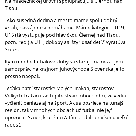
Na mládežníckej úrovni spolupracujú s Čiernou nad
Tisou.
„Ako susedná dedina a mesto máme spolu dobrý
vzťah, navzájom si pomáhame. Máme kategóriu U19,
U15 (tá vystupuje pod hlavičkou Čiernej nad Tisou,
pozn. red.) a U11, dokopy asi štyridsať detí,“ vyratúva
Szücs.
Kým mnohé futbalové kluby sa sťažujú na nezáujem
samospráv, na krajnom juhovýchode Slovenska je to
presne naopak.
„Vďaka patrí starostke Malých Trakan, starostovi
Veľkých Trakan i zastupiteľstvám oboch obcí, že vedia
vyčleniť peniaze aj na šport. Ak sa pozriete na tunajší
región, tak v mnohých obciach už futbal nie je,“
upozornil Szücs, ktorému A-tím urobil cez víkend veľkú
radosť.