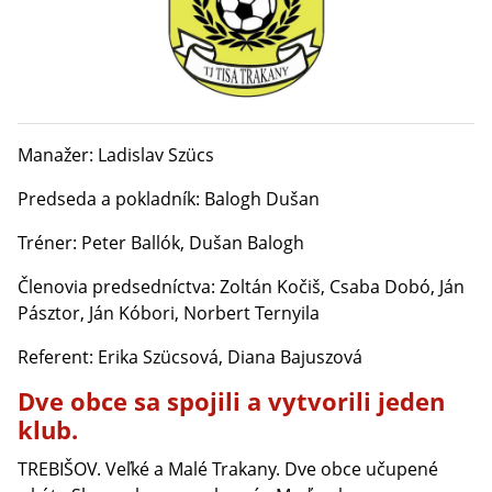
Manažer: Ladislav Szücs
Predseda a pokladník: Balogh Dušan
Tréner: Peter Ballók, Dušan Balogh
Členovia predsedníctva: Zoltán Kočiš, Csaba Dobó, Ján
Pásztor, Ján Kóbori, Norbert Ternyila
Referent: Erika Szücsová, Diana Bajuszová
Dve obce sa spojili a vytvorili jeden
klub.
TREBIŠOV. Veľké a Malé Trakany. Dve obce učupené