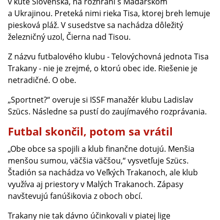
v kúte Slovenska, na rozhraní s Maďarskom
a Ukrajinou. Preteká nimi rieka Tisa, ktorej breh lemuje
piesková pláž. V susedstve sa nachádza dôležitý
železničný uzol, Čierna nad Tisou.
Z názvu futbalového klubu - Telovýchovná jednota Tisa
Trakany - nie je zrejmé, o ktorú obec ide. Riešenie je
netradičné. O obe.
„Sportnet?“ overuje si ISSF manažér klubu Ladislav
Szücs. Následne sa pustí do zaujímavého rozprávania.
Futbal skončil, potom sa vrátil
„Obe obce sa spojili a klub finančne dotujú. Menšia
menšou sumou, väčšia väčšou,“ vysvetľuje Szücs.
Štadión sa nachádza vo Veľkých Trakanoch, ale klub
využíva aj priestory v Malých Trakanoch. Zápasy
navštevujú fanúšikovia z oboch obcí.
Trakany nie tak dávno účinkovali v piatej lige