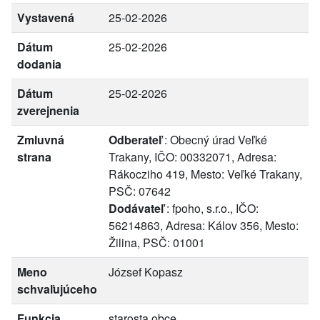
Vystavená
25-02-2026
Dátum
25-02-2026
dodania
Dátum
25-02-2026
zverejnenia
Zmluvná
Odberateľ
: Obecný úrad Veľké
strana
Trakany, IČO: 00332071, Adresa:
Rákocziho 419, Mesto: Veľké Trakany,
PSČ: 07642
Dodávateľ
: fpoho, s.r.o., IČO:
56214863, Adresa: Kálov 356, Mesto:
Žilina, PSČ: 01001
Meno
József Kopasz
schvaľujúceho
Funkcia
starosta obce