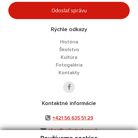
Odoslať správu
Rýchle odkazy
História
Školstvo
Kultúra
Fotogaléria
Kontakty
Kontaktné informácie
+421 56 635 51 29
obec@velketrakany.sk