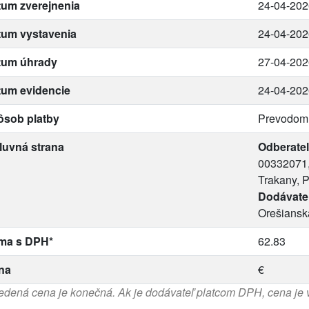
um zverejnenia
24-04-202
tum vystavenia
24-04-202
tum úhrady
27-04-202
tum evidencie
24-04-202
ôsob platby
Prevodom
luvná strana
Odberateľ
00332071,
Trakany, 
Dodávate
Orešiansk
ma s DPH*
62.83
na
€
dená cena je konečná. Ak je dodávateľ platcom DPH, cena je