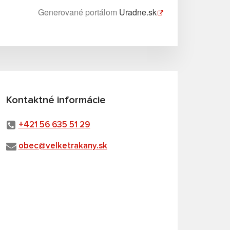
Generované portálom
Uradne.sk
Kontaktné informácie
+421 56 635 51 29
obec@velketrakany.sk