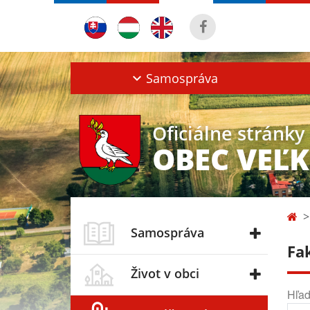
Samospráva
Oficiálne stránky
OBEC VEĽ
Samospráva
Fa
Život v obci
Hľad