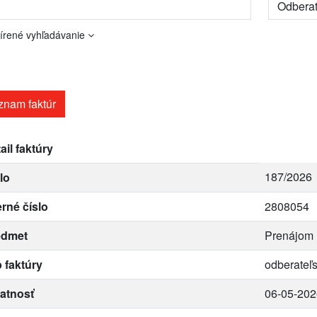
írené vyhľadávanie
znam faktúr
ail faktúry
187/2026
lo
erné číslo
2808054
edmet
Prenájom 
 faktúry
odberateľ
atnosť
06-05-202