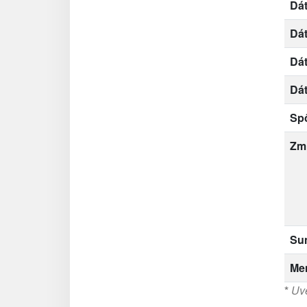
Dát
Dá
Dá
Dá
Sp
Zm
Su
Me
*
Uve