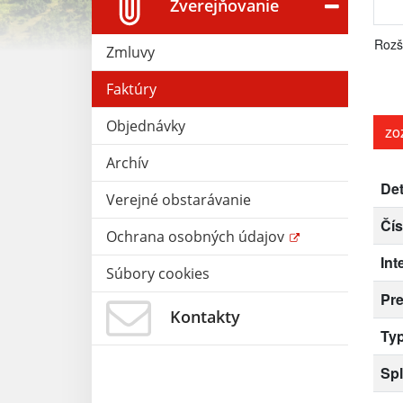
Zverejňovanie
Rozš
Zmluvy
Faktúry
Objednávky
zo
Archív
Det
Verejné obstarávanie
Čís
Ochrana osobných údajov
Int
Súbory cookies
Pr
Kontakty
Typ
Spl