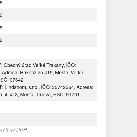
6
6
6
6
: Obecný úrad Veľké Trakany, IČO:
 Adresa: Rákocziho 419, Mesto: Veľké
PSČ: 07642
ľ
: Lindström, s.r.o., IČO: 35742364, Adresa:
a ulica 3, Mesto: Trnava, PSČ: 91701
 vrátane DPH.