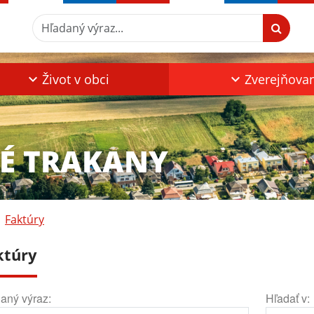
Hľadaný výraz...
Život v obci
Zverejňova
KÉ TRAKANY
Faktúry
ktúry
aný výraz:
Hľadať v: