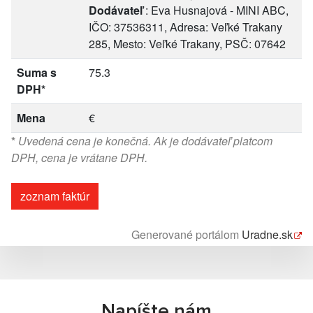
Dodávateľ
: Eva Husnajová - MINI ABC,
IČO: 37536311, Adresa: Veľké Trakany
285, Mesto: Veľké Trakany, PSČ: 07642
Suma s
75.3
DPH*
Mena
€
*
Uvedená cena je konečná. Ak je dodávateľ platcom
DPH, cena je vrátane DPH.
zoznam faktúr
Generované portálom
Uradne.sk
Napíšte nám