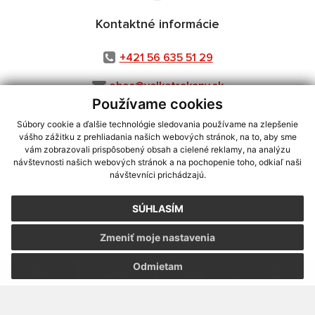
Kontaktné informácie
+421 56 635 51 29
obec@velketrakany.sk
Používame cookies
Súbory cookie a ďalšie technológie sledovania používame na zlepšenie
vášho zážitku z prehliadania našich webových stránok, na to, aby sme
využite možnosť získavania aktuálnych informácií s využitím RSS
,
vám zobrazovali prispôsobený obsah a cielené reklamy, na analýzu
CMS systém (redakčný) systém ECHELON 2,
Mapa stránok
,
web portál
,
návštevnosti našich webových stránok a na pochopenie toho, odkiaľ naši
návštevníci prichádzajú.
webhosting
,
webex.digital, s.r.o.
,
domény
,
registrácia domény
,
spoločnosť webex.digital, s.r.o.
,
technický prevádzkovateľ
SÚHLASÍM
Posledná aktualizácia:
03.08.2026
Zmeniť moje nastavenia
Vytlačiť stránku
|
Vyhlásenie o prístupnosti
Autorské práva
|
Cookies
Odmietam
webdesign
|