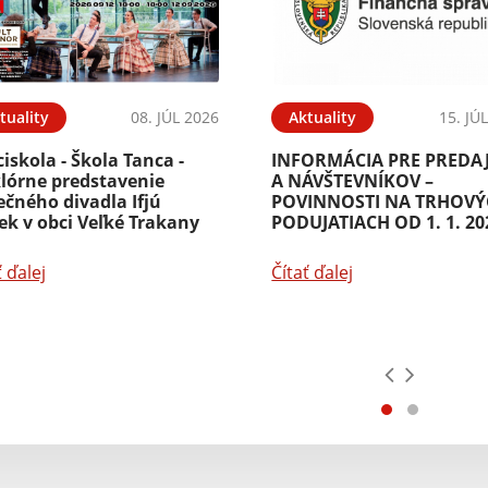
tuality
08. JÚL 2026
Aktuality
15. JÚ
iskola - Škola Tanca -
INFORMÁCIA PRE PREDA
klórne predstavenie
A NÁVŠTEVNÍKOV –
čného divadla Ifjú
POVINNOSTI NA TRHOV
ek v obci Veľké Trakany
PODUJATIACH OD 1. 1. 20
ť ďalej
Čítať ďalej