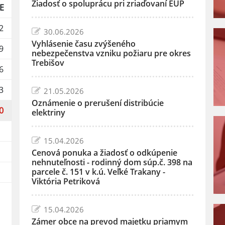
Žiadosť o spoluprácu pri zriaďovaní EÚP
E
2
30.06.2026
Vyhlásenie času zvýšeného
9
nebezpečenstva vzniku požiaru pre okres
Trebišov
6
3
21.05.2026
Oznámenie o prerušení distribúcie
0
elektriny
15.04.2026
Cenová ponuka a žiadosť o odkúpenie
nehnuteľnosti - rodinný dom súp.č. 398 na
parcele č. 151 v k.ú. Veľké Trakany -
Viktória Petriková
15.04.2026
Zámer obce na prevod majetku priamym