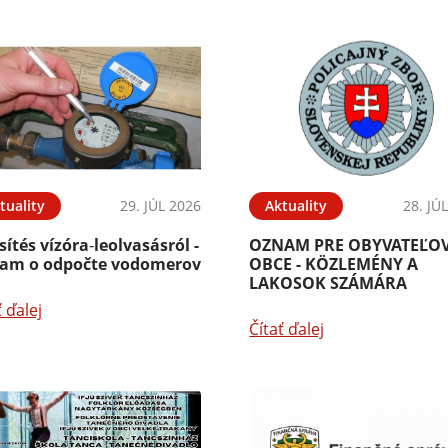
tuality
29. JÚL 2026
Aktuality
28. JÚ
sítés vízóra‑leolvasásról -
OZNAM PRE OBYVATEĽO
am o odpočte vodomerov
OBCE - KÖZLEMÉNY A
LAKOSOK SZÁMÁRA
ť ďalej
Čítať ďalej