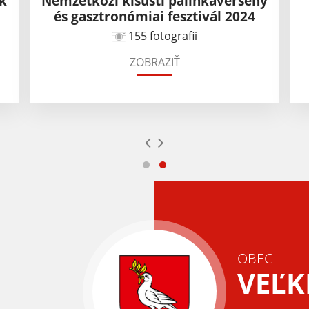
ek
Nemzetközi kisüsti pálinkaverseny
és gasztronómiai fesztivál 2024
155 fotografii
ZOBRAZIŤ
OBEC
VEĽK