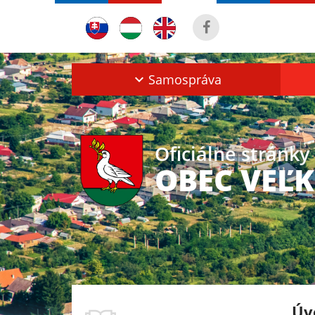
Samospráva
Oficiálne stránky
OBEC VEĽ
Úv