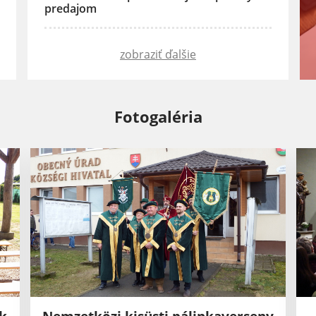
predajom
zobraziť ďalšie
Fotogaléria