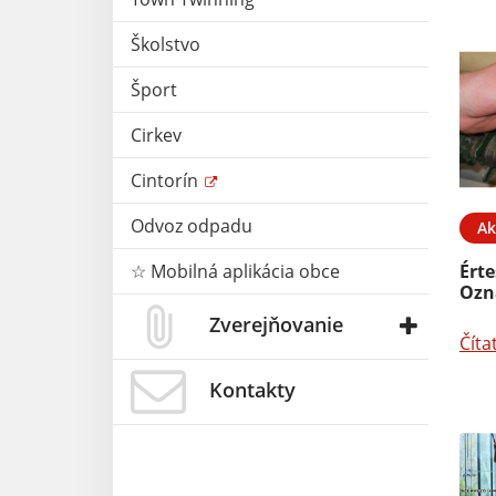
Školstvo
Šport
21. MÁJ 2026
Aktuality
21. MÁJ 2026
Cirkev
 prerušení
Nemzeti Összetartozás
Cintorín
lektriny
Napja - megemlékezés
Odvoz odpadu
Ak
Čítať ďalej
☆ Mobilná aplikácia obce
Érte
Ozn
Zverejňovanie
Číta
Kontakty
19. MÁJ 2026
Aktuality
04. MÁJ 2026