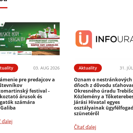
tuality
03. AUG 2026
Aktuality
31. JÚ
ámenie pre predajcov a
Oznam o nestránkových
števníkov
dňoch z dôvodu sťahova
omartinský festival -
Okresného úradu Trebišo
ékoztató árusok és
Közlemény a Tőketerebes
ogatók számára
Járási Hivatal egyes
aGaliba
osztályainak ügyfélfoga
szünetéről
ť ďalej
Čítať ďalej