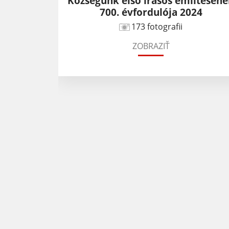
ival -
Községünk első írásos említésén
700. évfordulója 2024
173 fotografii
ZOBRAZIŤ