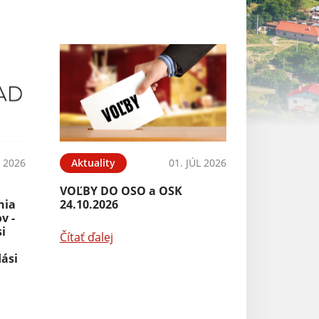
L 2026
Aktuality
01. JÚL 2026
Aktuality
VOĽBY DO OSO a OSK
Ponuka: Cenník
nia
24.10.2026
v -
Čítať ďalej
i
Čítať ďalej
dási