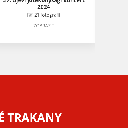
27. Újévi jótékonysági koncert
XIII. 
2024
jarm
21 fotografii
ZOBRAZIŤ
É TRAKANY