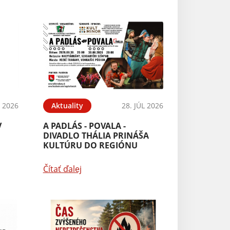
Aktuality
Író-Olvasó talál
Čítať ďalej
L 2026
Aktuality
28. JÚL 2026
V
A PADLÁS - POVALA -
DIVADLO THÁLIA PRINÁŠA
KULTÚRU DO REGIÓNU
Čítať ďalej
Aktuality