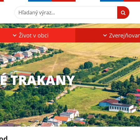
Hľadaný výraz...
Život v obci
Zverejňova
KÉ TRAKANY
od