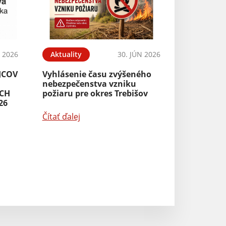
Gyereknapi pro
Čítať ďalej
L 2026
Aktuality
30. JÚN 2026
JCOV
Vyhlásenie času zvýšeného
nebezpečenstva vzniku
ÝCH
požiaru pre okres Trebišov
26
Čítať ďalej